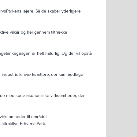
ervsParkens lejere. Så de skaber yderligere
aktive vilkår og herigennem tiltrække
yngetankegangen er helt naturlig. Og der vil opstå
or industrielle iværksættere, der kan modtage
jde med socialøkonomiske virksomheder, der
virksomheder til området
attraktive ErhvervsPark.