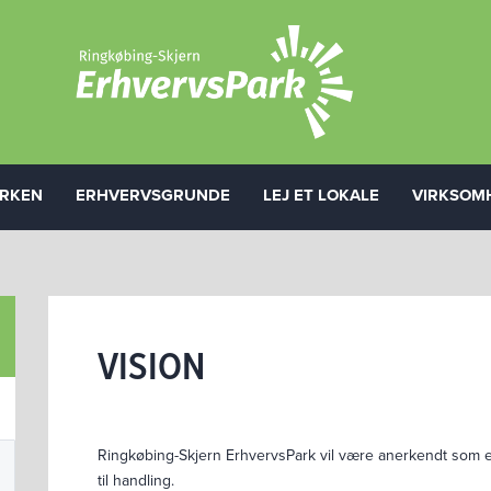
RKEN
ERHVERVSGRUNDE
LEJ ET LOKALE
VIRKSOM
VISION
Ringkøbing-Skjern ErhvervsPark vil være anerkendt som et 
til handling.