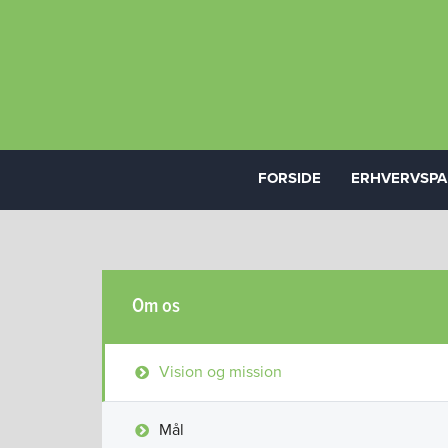
FORSIDE
ERHVERVSPA
Om os
Vision og mission
Mål